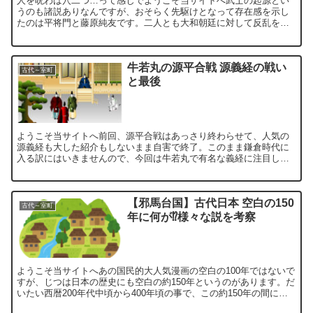
人を呪わば穴二つ…って感じでようこそ当サイトへ武士の起源とい
うのも諸説ありなんですが、おそらく先駆けとなって存在感を示し
たのは平将門と藤原純友です。二人とも大和朝廷に対して反乱を起
こしました。平将門は自らを新皇として独立国を作ろうとし、藤
原...
牛若丸の源平合戦 源義経の戦い
古代～室町
と最後
ようこそ当サイトへ前回、源平合戦はあっさり終わらせて、人気の
源義経も大した紹介もしないまま自害で終了。このまま鎌倉時代に
入る訳にはいきませんので、今回は牛若丸で有名な義経に注目して
見ていきたいと思います。美少年だったといわれてはいますが…
牛...
【邪馬台国】古代日本 空白の150
古代～室町
年に何が⁉様々な説を考察
ようこそ当サイトへあの国民的大人気漫画の空白の100年ではないで
すが、じつは日本の歴史にも空白の約150年というのがあります。だ
いたい西暦200年代中頃から400年頃の事で、この約150年の間に日
本という国の成りたちとか、現代にもつながるこ...