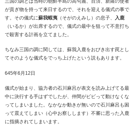
三国の調とは当時の朝鮮半島の高句麗、百済、新羅の使者
が貢ぎ物を持って来日するので、それを迎える儀式の事で
す。その儀式に
蘇我蝦夷
（そがのえみし）の息子、
入鹿
（いるか）が出席するので、儀式の最中を狙って不意打ち
で殺害する計画を立てました。
ちなみ三国の調に関しては、蘇我入鹿をおびき出す罠とし
てそのような儀式をでっち上げたという説もあります。
645年6月12日
儀式が始まり、協力者の石川麻呂が表文を読み上げてる最
中に決行する手はずでしたが、仲間がビビって動けなくな
ってしまいました。なかなか動きが無いので石川麻呂も困
って震えてしまい（心中お察しします）不審に思った入鹿
に指摘されてしまいます。