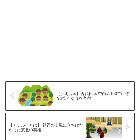
【邪馬台国】古代日本 空白の150年に何
が⁉様々な説を考察
【アテルイとは】 朝廷の支配に立ちはだ
かった東北の英雄