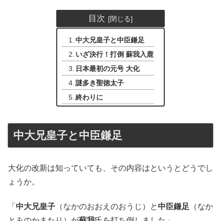
目次
中大兄皇子と中臣鎌足
いざ決行！打倒 蘇我入鹿
日本最初の元号 大化
謎多き聖徳太子
終わりに
中大兄皇子と中臣鎌足
大化の改新は知っていても、その内容はというとどうでし
ょうか。
「
中大兄皇子
（なかのおおえのおうじ）と
中臣鎌足
（なか
とみのかまたり）が
蘇我
氏を打ち倒しました」