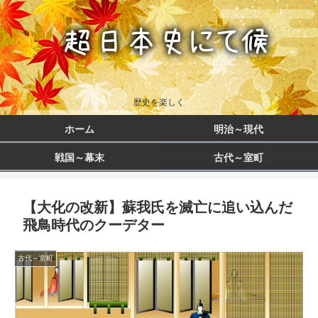
歴史を楽しく
ホーム
明治～現代
戦国～幕末
古代～室町
【大化の改新】蘇我氏を滅亡に追い込んだ
飛鳥時代のクーデター
古代～室町