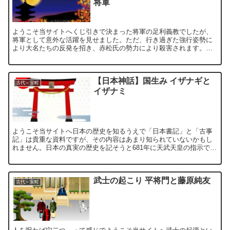
将軍
ようこそ当サイトへくじ引きで決まった将軍の足利義教でしたが、
将軍として意外な活躍を見せました。ただ、行き過ぎた強行姿勢に
より大名たちの反発を招き、赤松氏の勢力により殺害されます。山
名持豊（後の宗全）などの活躍で首謀者とされる赤松満祐を自害
に...
【日本神話】国生み イザナギと
古代～室町
イザナミ
ようこそ当サイトへ日本の歴史を知るうえで「日本書記」と「古事
記」は貴重な資料ですが、その内容はあまり知られていないかもし
れません。日本の真実の歴史を記そうと681年に天武天皇の指示で編
集が始まり、日本書紀は720年、古事記は712年に成立し...
武士の起こり 平将門と藤原純友
古代～室町