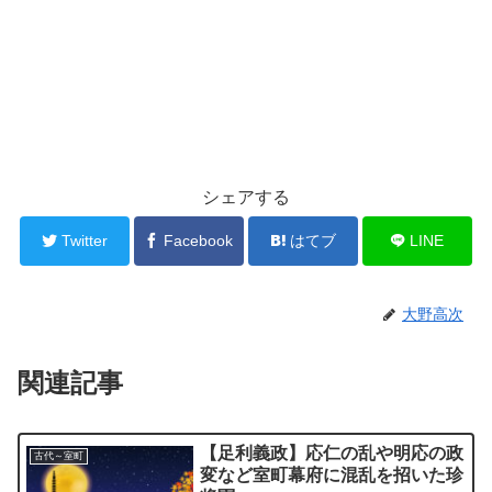
シェアする
Twitter
Facebook
はてブ
LINE
大野高次
関連記事
【足利義政】応仁の乱や明応の政
古代～室町
変など室町幕府に混乱を招いた珍