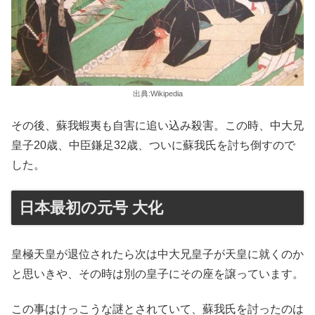
出典:Wikipedia
その後、蘇我蝦夷も自害に追い込み殺害。この時、中大兄
皇子20歳、中臣鎌足32歳、ついに蘇我氏を討ち倒すので
した。
日本最初の元号 大化
皇極天皇が退位されたら次は中大兄皇子が天皇に就くのか
と思いきや、その時は別の皇子にその座を譲っています。
この事はけっこうな謎とされていて、蘇我氏を討ったのは