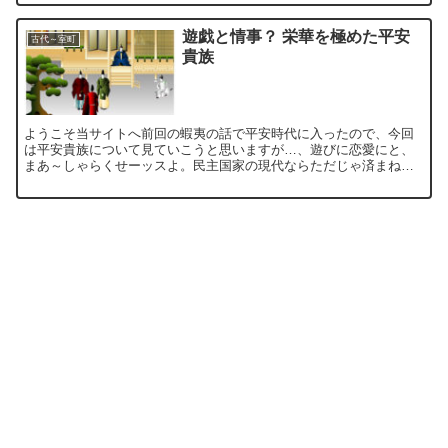
遊戯と情事？ 栄華を極めた平安
古代～室町
貴族
ようこそ当サイトへ前回の蝦夷の話で平安時代に入ったので、今回
は平安貴族について見ていこうと思いますが…、遊びに恋愛にと、
まあ～しゃらくせーッスよ。民主国家の現代ならただじゃ済まねー
ぞコノヤロー！って感じで。そんな平安時代は大きく分けると、
前...