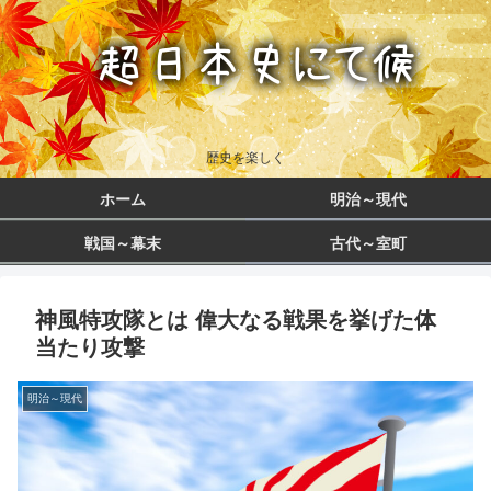
歴史を楽しく
ホーム
明治～現代
戦国～幕末
古代～室町
神風特攻隊とは 偉大なる戦果を挙げた体
当たり攻撃
明治～現代