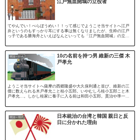
江戸無血開城の立役者
てやんでい！べらぼうめい！！って感じでようこそ当サイトへ江戸
弁というのもすっかり耳にする事は無くなりましたが、生粋の江戸
っ子である勝海舟といえばなんといっても「江戸無血開城」の立役
者で知られています。そして、なんだったら斬り捨ててしまおう
と...
10の名前を持つ男 維新の三傑 木
明治～現代
戸孝允
ようこそ当サイトへ薩摩の西郷隆盛や大久保利通と並び、維新の三
傑に数えられる木戸孝允こと桂小五郎。いやむしろ桂小五郎こと木
戸孝允…。しかし桂家に養子に入る前は和田小五郎。貫治や準一朗
などとも呼ばれ、通り名は「逃げの小五郎」。名を変え姿を変
え、...
日本統治の台湾と韓国 親日と反
明治～現代
日に分かれた理由