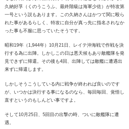
久納好孚（くのうこうふ、最終階級は海軍少佐）が特攻第
一号という説もあります。この久納さんはかつて関に殴ら
れた事があるらしく、特攻に自分が真っ先に指名されなか
った事も不服に思っていたそうです。
昭和19年（1,944年）10月21日、レイテ沖海戦で作戦を決
行する為に出陣。しかしこの日は悪天候もあり敵艦隊を発
見できずに帰還。その後も4回、出陣しては敵艦に遭遇出
来ずに帰還します。
しかしそうこうしている内に戦争が終われば良いのです
が、いつかは決行する事になるのなら、毎回毎回、覚悟し
直すというのもしんどい事ですよ。
そして10月25日、5回目の出撃の時、ついに敵艦隊に遭
遇。