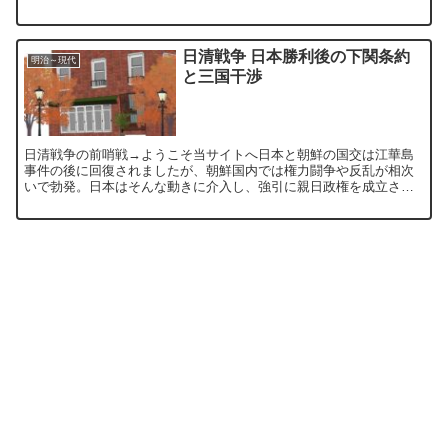
清国最後の皇帝である愛新覚羅溥儀（あいしんかくらふぎ）...
日清戦争 日本勝利後の下関条約
明治～現代
と三国干渉
日清戦争の前哨戦→ようこそ当サイトへ日本と朝鮮の国交は江華島
事件の後に回復されましたが、朝鮮国内では権力闘争や反乱が相次
いで勃発。日本はそんな動きに介入し、強引に親日政権を成立させ
ました。そんな折の明治27年（1,994年）、日清戦争が勃発...