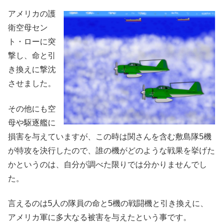
アメリカの護
衛空母セン
ト・ローに突
撃し、命と引
き換えに撃沈
させました。
その他にも空
母や駆逐艦に
損害を与えていますが、この時は関さんを含む敷島隊5機
が特攻を決行したので、誰の機がどのような戦果を挙げた
かというのは、自分が調べた限りでは分かりませんでし
た。
言えるのは5人の隊員の命と5機の戦闘機と引き換えに、
アメリカ軍に多大なる被害を与えたという事です。