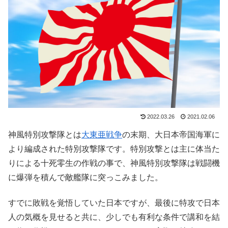
2022.03.26
2021.02.06
神風特別攻撃隊とは
大東亜戦争
の末期、大日本帝国海軍に
より編成された特別攻撃隊です。特別攻撃とは主に体当た
りによる十死零生の作戦の事で、神風特別攻撃隊は戦闘機
に爆弾を積んで敵艦隊に突っこみました。
すでに敗戦を覚悟していた日本ですが、最後に特攻で日本
人の気概を見せると共に、少しでも有利な条件で講和を結