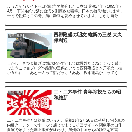
ようこそ当サイトへ日清戦争で勝利した日本は明治27年（1895年）
4月、下関条約で清に台湾を割譲させ獲得。日本の植民地にします。
一方で朝鮮はこの時、清に独立を認めさせています。しかし自分た
ちでは独立国として発展していけない朝鮮は、日露戦争で...
西郷隆盛の明友 維新の三傑 大久
明治～現代
保利通
しかし、さつま揚げは飯のおかずとしては微妙だよね！！って感じ
でようこそ当ブログへ維新の三傑というと西郷隆盛と木戸孝允（桂
小五郎）…、あと一人って誰だっけ？ああ、坂本龍馬か、ってぐら
い忘れられがちな大久保利通。明治政府の初期では一番の権力を
誇...
二・二六事件 青年将校たちの昭
明治～現代
和維新
二・二六事件とは簡単にいうと、昭和11年2月26日に勃発した陸軍の
内部クーデターです…って感じでようこそ当サイトへ関東軍の自作
自演で始まった満州事変が終わり、満州の中国からの独立を宣言。