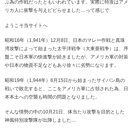
ぶ為の作戦だったともいわれています。実際に特攻はアメ
リカ人に衝撃を与えビビらせました…って感じで
ようこそ当サイトへ
昭和16年（1,941年）12月8日、日本のマレー作戦と真珠
湾攻撃によって始まった太平洋戦争（大東亜戦争）は、序
盤こそ日本軍の快進撃が続きましたが、アメリカ軍の対策
や日本の物資不足などもあり徐々に劣勢になります。
昭和19年（1,944年）6月15日から始まったサイパン島の
戦いで敗北すると、ここをアメリカ軍に占領された為、日
本本土への空襲も時間の問題となりました。
そんな情勢の中の10月21日、体当たり攻撃を目的とした
神風特別攻撃隊が出陣しました…