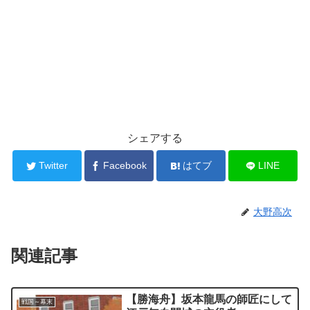
シェアする
Twitter
Facebook
はてブ
LINE
大野高次
関連記事
【勝海舟】坂本龍馬の師匠にして
戦国～幕末