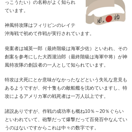
っこうたい）の名称がよく知られ
ています。
神風特攻隊はフィリピンのレイテ
沖海戦で初めて作戦が実行されています。
発案者は城英一郎（最終階級は海軍少佐）といわれ、その
創案を参考にした大西瀧治郎（最終階級は海軍中将）が神
風特攻隊の創設者の一人として知られています。
特攻は犬死にとか意味がなかったなどという失礼な意見も
あるようですが、何十隻もの敵船艦を沈めていますし、特
攻によるアメリカ軍の戦死者は一万人以上です。
諸説ありですが、作戦の成功率も概ね10％～20％ぐらい
といわれていて、砲撃だって爆撃だって百発百中なんてい
うのはないですからこれは中々の数字です。