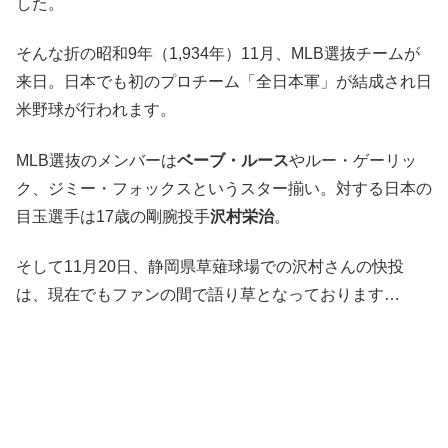
した。
そんな折の昭和9年（1,934年）11月、MLB選抜チームが
来日。日本でも初のプロチーム「全日本軍」が結成され日
米野球が行われます。
MLB選抜のメンバーは
ベーブ・ルース
やルー・ゲーリッ
ク、ジミー・フォックスというスター揃い。対する日本の
目玉選手は17歳の剛腕投手
沢村栄治
。
そして11月20日、静岡県草薙球場での沢村さんの快投
は、現在でもファンの間で語り草となっております…