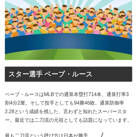
スター選手 ベーブ・ルース
ベーブ・ルースはMLBでの通算本塁打714本、通算打率3
割4分2厘。そして投手としても94勝46敗、通算防御率
2.28という成績を残した、言わずと知れたスーパースタ
ー。最近では二刀流の元祖としても話題になっています。
最も二刀流という呼び方は日本が勝手