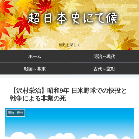
歴史を楽しく
ホーム
明治～現代
戦国～幕末
古代～室町
【沢村栄治】昭和9年 日米野球での快投と
戦争による非業の死
明治～現代