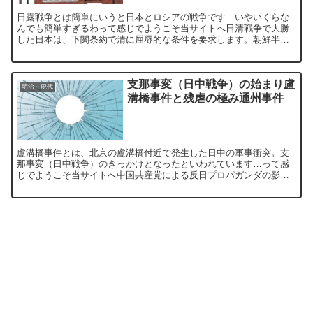
日露戦争とは簡単にいうと日本とロシアの戦争です…いやいくらな
んでも簡単すぎるわって感じでようこそ当サイトへ日清戦争で大勝
した日本は、下関条約で清に屈辱的な条件を要求します。朝鮮半島
の独立を認めさせ、さらには当時の国家予算の約3倍にあたる賠償...
支那事変（日中戦争）の始まり盧
明治～現代
溝橋事件と残虐の極み通州事件
盧溝橋事件とは、北京の盧溝橋付近で発生した日中の軍事衝突。支
那事変（日中戦争）のきっかけとなったといわれています…って感
じでようこそ当サイトへ中国共産党による反日プロパガンダの影響
と張学良の排日政策で、満州の日本人居留民は迫害のような扱い
を...