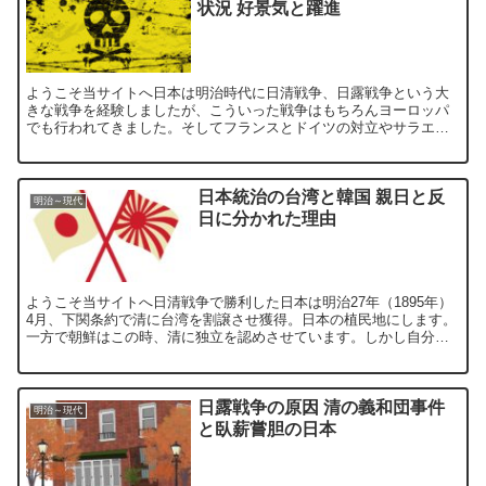
状況 好景気と躍進
ようこそ当サイトへ日本は明治時代に日清戦争、日露戦争という大
きな戦争を経験しましたが、こういった戦争はもちろんヨーロッパ
でも行われてきました。そしてフランスとドイツの対立やサラエボ
事件をキッカケとして第一次世界大戦が勃発。やがて泥沼化して
い...
日本統治の台湾と韓国 親日と反
明治～現代
日に分かれた理由
ようこそ当サイトへ日清戦争で勝利した日本は明治27年（1895年）
4月、下関条約で清に台湾を割譲させ獲得。日本の植民地にします。
一方で朝鮮はこの時、清に独立を認めさせています。しかし自分た
ちでは独立国として発展していけない朝鮮は、日露戦争で...
日露戦争の原因 清の義和団事件
明治～現代
と臥薪嘗胆の日本