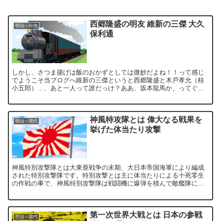
西郷隆盛の明友 維新の三傑 大久
明治～現代
保利通
しかし、さつま揚げは飯のおかずとしては微妙だよね！！って感じ
でようこそ当ブログへ維新の三傑というと西郷隆盛と木戸孝允（桂
小五郎）…、あと一人って誰だっけ？ああ、坂本龍馬か、ってぐら
い忘れられがちな大久保利通。明治政府の初期では一番の権力を
誇...
神風特攻隊とは 偉大なる戦果を
明治～現代
挙げた体当たり攻撃
神風特別攻撃隊とは大東亜戦争の末期、大日本帝国海軍により編成
された特別攻撃隊です。特別攻撃とは主に体当たりによる十死零生
の作戦の事で、神風特別攻撃隊は戦闘機に爆弾を積んで敵艦隊に突
っこみました。すでに敗戦を覚悟していた日本ですが、最後に特
攻...
第一次世界大戦とは 日本の参戦
明治～現代