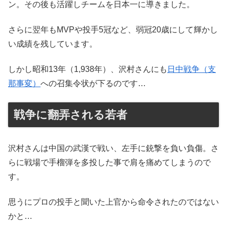
ン。その後も活躍しチームを日本一に導きました。
さらに翌年もMVPや投手5冠など、弱冠20歳にして輝かし
い成績を残しています。
しかし昭和13年（1,938年）、沢村さんにも
日中戦争（支
那事変）
への召集令状が下るのです…
戦争に翻弄される若者
沢村さんは中国の武漢で戦い、左手に銃撃を負い負傷。さ
らに戦場で手榴弾を多投した事で肩を痛めてしまうので
す。
思うにプロの投手と聞いた上官から命令されたのではない
かと…