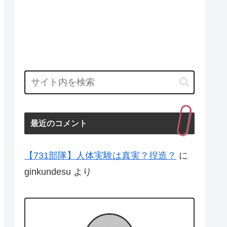
最近のコメント
【731部隊】人体実験は真実？捏造？
に
ginkundesu
より