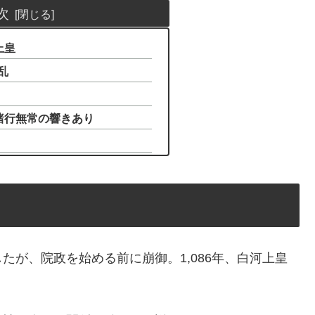
次
上皇
乱
諸行無常の響きあり
たが、院政を始める前に崩御。1,086年、白河上皇