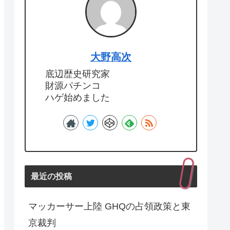
大野高次
底辺歴史研究家
財源パチンコ
ハゲ始めました
最近の投稿
マッカーサー上陸 GHQの占領政策と東
京裁判