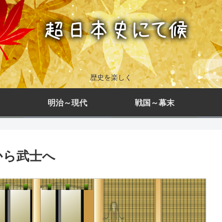
歴史を楽しく
明治～現代
戦国～幕末
から武士へ