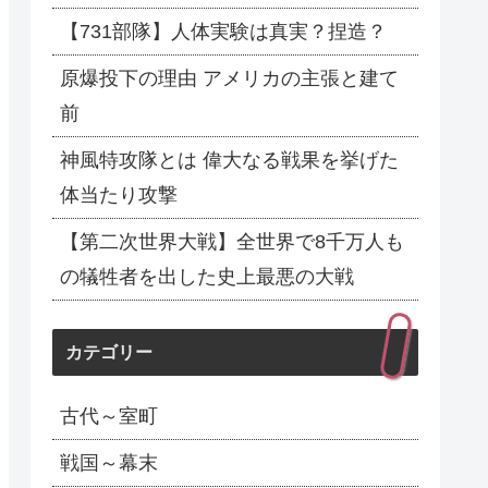
【731部隊】人体実験は真実？捏造？
原爆投下の理由 アメリカの主張と建て
前
神風特攻隊とは 偉大なる戦果を挙げた
体当たり攻撃
【第二次世界大戦】全世界で8千万人も
の犠牲者を出した史上最悪の大戦
カテゴリー
古代～室町
戦国～幕末