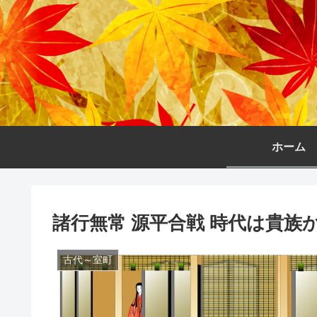
ホーム
諸行無常 源平合戦 時代は貴族
古代～室町