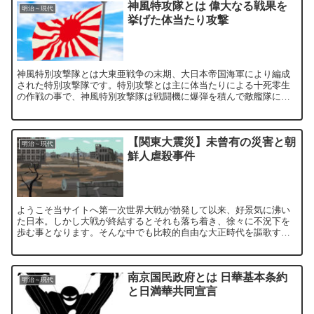
神風特攻隊とは 偉大なる戦果を
明治～現代
挙げた体当たり攻撃
神風特別攻撃隊とは大東亜戦争の末期、大日本帝国海軍により編成
された特別攻撃隊です。特別攻撃とは主に体当たりによる十死零生
の作戦の事で、神風特別攻撃隊は戦闘機に爆弾を積んで敵艦隊に突
っこみました。すでに敗戦を覚悟していた日本ですが、最後に特
攻...
【関東大震災】未曾有の災害と朝
明治～現代
鮮人虐殺事件
ようこそ当サイトへ第一次世界大戦が勃発して以来、好景気に沸い
た日本。しかし大戦が終結するとそれも落ち着き、徐々に不況下を
歩む事となります。そんな中でも比較的自由な大正時代を謳歌する
都市部の人達。しかし大正12年、関東地方を大地震が襲います。...
南京国民政府とは 日華基本条約
明治～現代
と日満華共同宣言