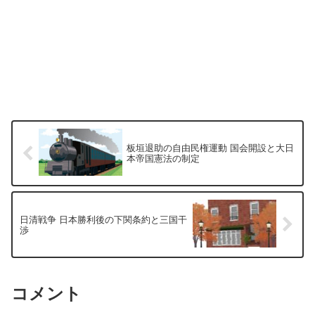
板垣退助の自由民権運動 国会開設と大日
本帝国憲法の制定
日清戦争 日本勝利後の下関条約と三国干
渉
コメント