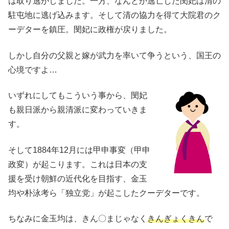
は取り逃がしました。一方、なんとか逃亡した閔妃は清の
駐屯地に逃げ込みます。そして清の協力を得て大院君のク
ーデターを鎮圧。閔妃に政権が戻りました。
しかし自分の父親と嫁が武力を率いて争うという、国王の
心境ですよ…
いずれにしてもこういう事から、閔妃
も親日派から親清派に変わっていきま
す。
そして1884年12月には甲申事変（甲申
政変）が起こります。これは日本の支
援を受け朝鮮の近代化を目指す、金玉
均や朴泳考ら「独立党」が起こしたクーデターです。
ちなみに金玉均は、きん〇まじゃなく
きんぎょくきん
で