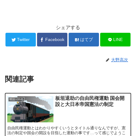
シェアする
Twitter
Facebook
はてブ
LINE
大野高次
関連記事
板垣退助の自由民権運動 国会開
明治～現代
設と大日本帝国憲法の制定
自由民権運動とはわかりやすくいうとタイトル通りなんですが、憲
法の制定や国会の開設を目指した運動の事です…って感じでようこ