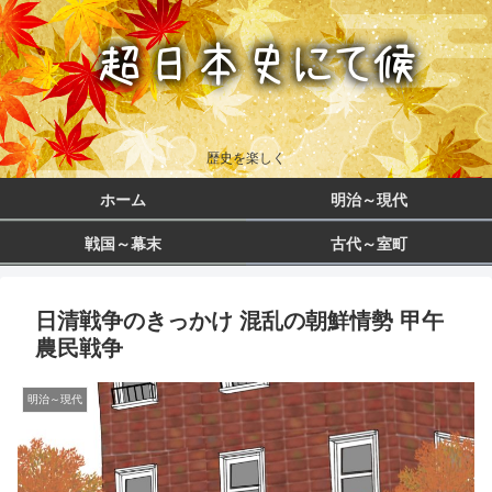
歴史を楽しく
ホーム
明治～現代
戦国～幕末
古代～室町
日清戦争のきっかけ 混乱の朝鮮情勢 甲午
農民戦争
明治～現代