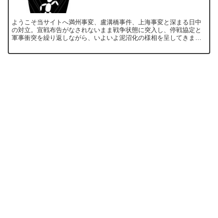
ようこそ当サイトへ満州事変、盧溝橋事件、上海事変と深まる日中
の対立。宣戦布告がなされないまま戦争状態に突入し、停戦協定と
軍事衝突を繰り返しながら、いよいよ泥沼化の様相を呈してきまし
た。第二次上海事件では多くの死傷者を出しながらも、日本軍は
こ...