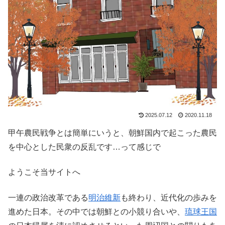
2025.07.12
2020.11.18
甲午農民戦争とは簡単にいうと、朝鮮国内で起こった農民
を中心とした民衆の反乱です…って感じで
ようこそ当サイトへ
一連の政治改革である
明治維新
も終わり、近代化の歩みを
進めた日本。その中では朝鮮との小競り合いや、
琉球王国