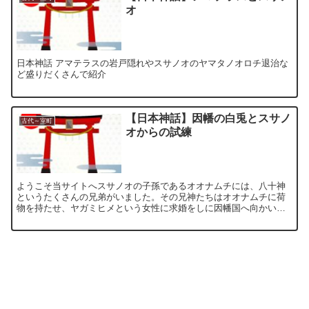
オ
日本神話 アマテラスの岩戸隠れやスサノオのヤマタノオロチ退治な
ど盛りだくさんで紹介
【日本神話】因幡の白兎とスサノ
古代～室町
オからの試練
ようこそ当サイトへスサノオの子孫であるオオナムチには、八十神
というたくさんの兄弟がいました。その兄神たちはオオナムチに荷
物を持たせ、ヤガミヒメという女性に求婚をしに因幡国へ向かいま
した。その途中で毛皮を剥がされたウサギを発見します。前回に
引...