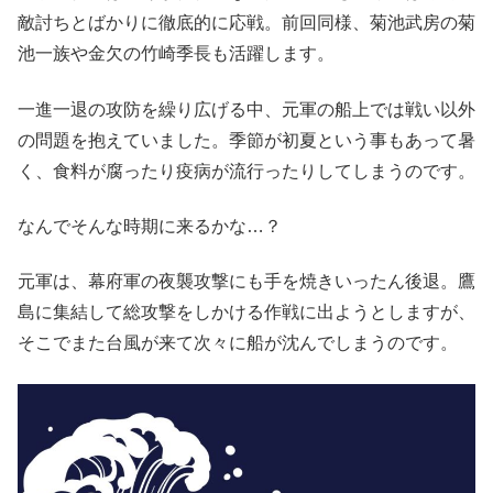
敵討ちとばかりに徹底的に応戦。前回同様、菊池武房の菊
池一族や金欠の竹崎季長も活躍します。
一進一退の攻防を繰り広げる中、元軍の船上では戦い以外
の問題を抱えていました。季節が初夏という事もあって暑
く、食料が腐ったり疫病が流行ったりしてしまうのです。
なんでそんな時期に来るかな…？
元軍は、幕府軍の夜襲攻撃にも手を焼きいったん後退。鷹
島に集結して総攻撃をしかける作戦に出ようとしますが、
そこでまた台風が来て次々に船が沈んでしまうのです。