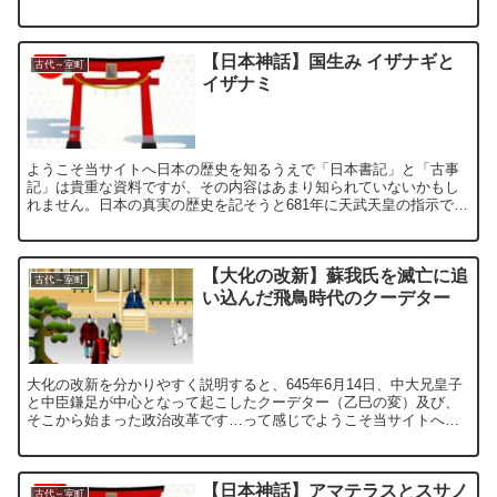
じでようこそ当サイトへ藤原氏の影響力を弱める為の院政で...
【日本神話】国生み イザナギと
古代～室町
イザナミ
ようこそ当サイトへ日本の歴史を知るうえで「日本書記」と「古事
記」は貴重な資料ですが、その内容はあまり知られていないかもし
れません。日本の真実の歴史を記そうと681年に天武天皇の指示で編
集が始まり、日本書紀は720年、古事記は712年に成立し...
【大化の改新】蘇我氏を滅亡に追
古代～室町
い込んだ飛鳥時代のクーデター
大化の改新を分かりやすく説明すると、645年6月14日、中大兄皇子
と中臣鎌足が中心となって起こしたクーデター（乙巳の変）及び、
そこから始まった政治改革です…って感じでようこそ当サイトへな
ぜかほとんどの日本人が記憶している年号といえば、645...
【日本神話】アマテラスとスサノ
古代～室町