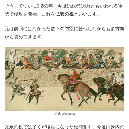
そうしてついに1,281年、今度は総勢16万ともいわれる軍
勢で侵攻を開始。これを
弘安の役
といいます。
元は前回にはなかった数々の防塁に苦戦しながらも多方向
から攻めてきます。
出典:Wikipedia
文永の役では多くが犠牲になった松浦党も、今度は身内の