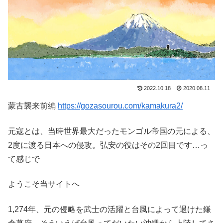
2022.10.18
2020.08.11
蒙古襲来前編
https://gozasourou.com/kamakura2/
元寇とは、当時世界最大だったモンゴル帝国の元による、
2度に渡る日本への侵攻。弘安の役はその2回目です…っ
て感じで
ようこそ当サイトへ
1,274年、元の侵略を武士の活躍と台風によって退けた鎌