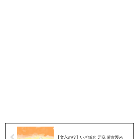
【文永の役】いざ鎌倉 元寇 蒙古襲来