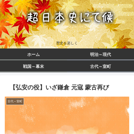
歴史を楽しく
ホーム
明治～現代
戦国～幕末
古代～室町
【弘安の役】いざ鎌倉 元寇 蒙古再び
古代～室町