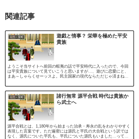
関連記事
遊戯と情事？ 栄華を極めた平安
古代～室町
貴族
ようこそ当サイトへ前回の蝦夷の話で平安時代に入ったので、今回
は平安貴族について見ていこうと思いますが…、遊びに恋愛にと、
まあ～しゃらくせーッスよ。民主国家の現代ならただじゃ済まねー
ぞコノヤロー！って感じで。そんな平安時代は大きく分けると、
前...
諸行無常 源平合戦 時代は貴族か
古代～室町
ら武士へ
源平合戦とは、1,180年から始まった治承・寿永の乱をわかりやすく
表現した言葉です。ただ厳密には源氏と平氏の大合戦という訳では
なく、源氏についた平氏も、平氏についた源氏もいました…って感